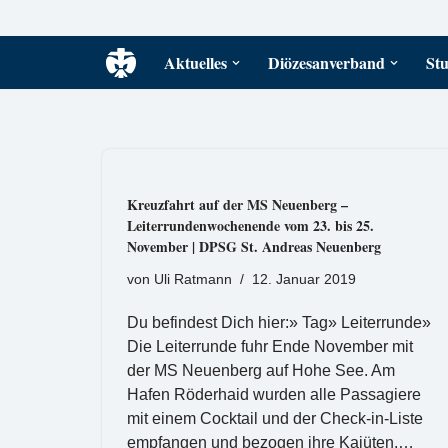
Zum
Aktuelles
Diözesanverband
Stu
Inhalt
springen
Kreuzfahrt auf der MS Neuenberg –
Leiterrundenwochenende vom 23. bis 25.
November | DPSG St. Andreas Neuenberg
von
Uli Ratmann
12. Januar 2019
Du befindest Dich hier:» Tag» Leiterrunde»
Die Leiterrunde fuhr Ende November mit
der MS Neuenberg auf Hohe See. Am
Hafen Röderhaid wurden alle Passagiere
mit einem Cocktail und der Check-in-Liste
empfangen und bezogen ihre Kajüten.…