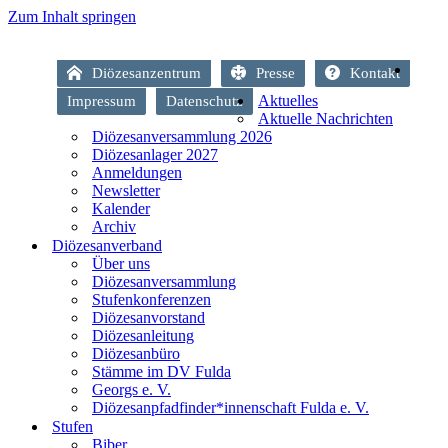
Zum Inhalt springen
Diözesanzentrum
Presse
Kontakt
Aktuelles
Impressum
Datenschutz
Aktuelle Nachrichten
Diözesanversammlung 2026
Diözesanlager 2027
Anmeldungen
Newsletter
Kalender
Archiv
Diözesanverband
Über uns
Diözesanversammlung
Stufenkonferenzen
Diözesanvorstand
Diözesanleitung
Diözesanbüro
Stämme im DV Fulda
Georgs e. V.
Diözesanpfadfinder*innenschaft Fulda e. V.
Stufen
Biber