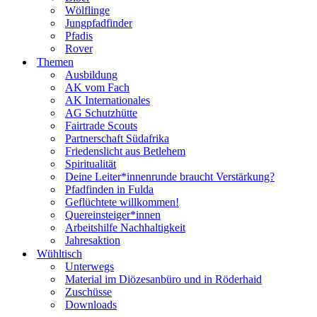
Wölflinge
Jungpfadfinder
Pfadis
Rover
Themen
Ausbildung
AK vom Fach
AK Internationales
AG Schutzhütte
Fairtrade Scouts
Partnerschaft Südafrika
Friedenslicht aus Betlehem
Spiritualität
Deine Leiter*innenrunde braucht Verstärkung?
Pfadfinden in Fulda
Geflüchtete willkommen!
Quereinsteiger*innen
Arbeitshilfe Nachhaltigkeit
Jahresaktion
Wühltisch
Unterwegs
Material im Diözesanbüro und in Röderhaid
Zuschüsse
Downloads