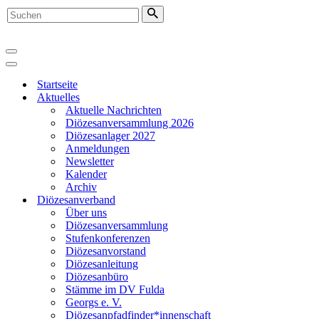
Suchen
nach …
Navigationsmenü
Navigationsmenü
Startseite
Aktuelles
Aktuelle Nachrichten
Diözesanversammlung 2026
Diözesanlager 2027
Anmeldungen
Newsletter
Kalender
Archiv
Diözesanverband
Über uns
Diözesanversammlung
Stufenkonferenzen
Diözesanvorstand
Diözesanleitung
Diözesanbüro
Stämme im DV Fulda
Georgs e. V.
Diözesanpfadfinder*innenschaft