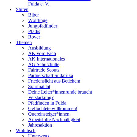
Fulda e. V.
Stufen
Biber
Wölflinge
Jungpfadfinder
Pfadis
Rover
Themen
Ausbildung
AK vom Fach
AK Internationales
AG Schutzhütte
Fairtrade Scouts
Partnerschaft Südafrika
Friedenslicht aus Betlehem
Spiritualität
Deine Leiter*innenrunde braucht
Verstärkung?
Pfadfinden in Fulda
Geflüchtete willkommen!
Quereinsteiger*innen
Arbeitshilfe Nachhaltigkeit
Jahresaktion
Wühltisch
Unterwegs