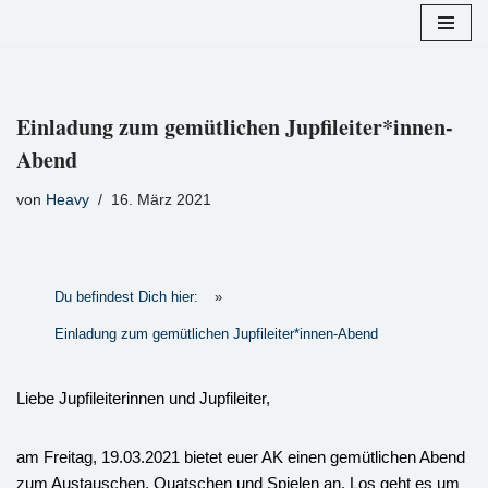
Zum
Inhalt
springen
Einladung zum gemütlichen Jupfileiter*innen-
Abend
von
Heavy
16. März 2021
Du befindest Dich hier:
»
Einladung zum gemütlichen Jupfileiter*innen-Abend
Liebe Jupfileiterinnen und Jupfileiter,
am Freitag, 19.03.2021 bietet euer AK einen gemütlichen Abend
zum Austauschen, Quatschen und Spielen an. Los geht es um