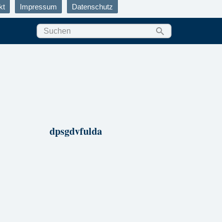
kt
Impressum
Datenschutz
dpsgdvfulda