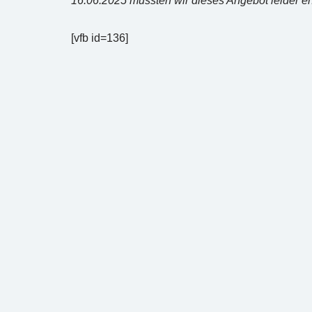
16.06.2025 mussten wir dieses Angebot leider en
[vfb id=136]