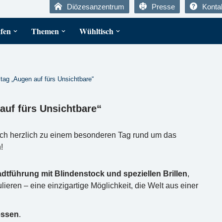
Diözesanzentrum
Presse
Konta
fen
Themen
Wühltisch
tag „Augen auf fürs Unsichtbare“
uf fürs Unsichtbare“
uch herzlich zu einem besonderen Tag rund um das
!
adtführung mit Blindenstock und speziellen Brillen
,
eren – eine einzigartige Möglichkeit, die Welt aus einer
essen
.