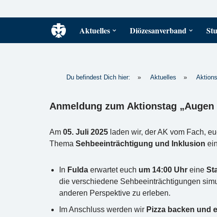
Zum
Aktuelles
Diözesanverband
Stu
Inhalt
springen
Du befindest Dich hier:
»
Aktuelles
»
Aktions
Anmeldung zum Aktionstag „Augen a
Am
05. Juli 2025
laden wir, der AK vom Fach, e
Thema
Sehbeeinträchtigung und Inklusion
ein
In
Fulda
erwartet euch
um 14:00 Uhr
eine
St
die verschiedene Sehbeeinträchtigungen simuli
anderen Perspektive zu erleben.
Im Anschluss werden wir
Pizza backen und 