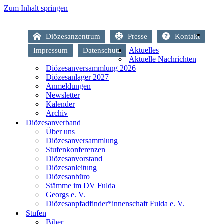
Zum Inhalt springen
Diözesanzentrum
Presse
Kontakt
Aktuelles
Impressum
Datenschutz
Aktuelle Nachrichten
Diözesanversammlung 2026
Diözesanlager 2027
Anmeldungen
Newsletter
Kalender
Archiv
Diözesanverband
Über uns
Diözesanversammlung
Stufenkonferenzen
Diözesanvorstand
Diözesanleitung
Diözesanbüro
Stämme im DV Fulda
Georgs e. V.
Diözesanpfadfinder*innenschaft Fulda e. V.
Stufen
Biber