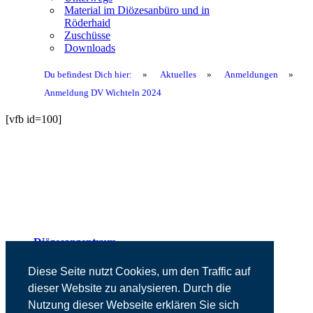
Material im Diözesanbüro und in
Röderhaid
Zuschüsse
Downloads
Du befindest Dich hier:
»
Aktuelles
»
Anmeldungen
»
Anmeldung DV Wichteln 2024
[vfb id=100]
Diözesanzentrum
Presse
Kontakt
Diese Seite nutzt Cookies, um den Traffic auf
Impressum
dieser Website zu analysieren. Durch die
Datenschutz
Nutzung dieser Webseite erklären Sie sich