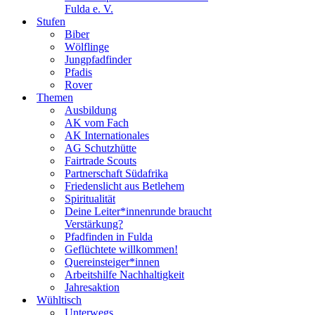
Fulda e. V.
Stufen
Biber
Wölflinge
Jungpfadfinder
Pfadis
Rover
Themen
Ausbildung
AK vom Fach
AK Internationales
AG Schutzhütte
Fairtrade Scouts
Partnerschaft Südafrika
Friedenslicht aus Betlehem
Spiritualität
Deine Leiter*innenrunde braucht
Verstärkung?
Pfadfinden in Fulda
Geflüchtete willkommen!
Quereinsteiger*innen
Arbeitshilfe Nachhaltigkeit
Jahresaktion
Wühltisch
Unterwegs