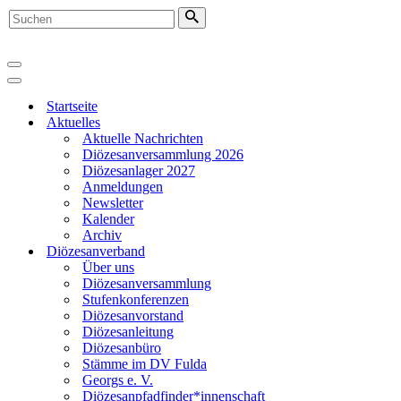
Suchen
nach …
Navigationsmenü
Navigationsmenü
Startseite
Aktuelles
Aktuelle Nachrichten
Diözesanversammlung 2026
Diözesanlager 2027
Anmeldungen
Newsletter
Kalender
Archiv
Diözesanverband
Über uns
Diözesanversammlung
Stufenkonferenzen
Diözesanvorstand
Diözesanleitung
Diözesanbüro
Stämme im DV Fulda
Georgs e. V.
Diözesanpfadfinder*innenschaft