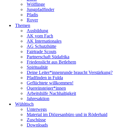
Wölflinge
Jungpfadfinder
Pfadis
Rover
Themen
Ausbildung
AK vom Fach
AK Internationales
AG Schutzhütte
Fairtrade Scouts
Partnerschaft Südafrika
Friedenslicht aus Betlehem
Spiritualität
Deine Leiter*innenrunde braucht Verstärkung?
Pfadfinden in Fulda
Geflüchtete willkommen!
Quereinsteiger*innen
Arbeitshilfe Nachhaltigkeit
Jahresaktion
Wühltisch
Unterwegs
Material im Diözesanbüro und in Röderhaid
Zuschüsse
Downloads