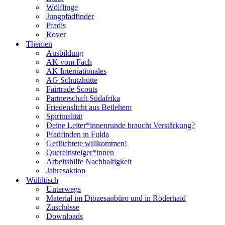
Wölflinge
Jungpfadfinder
Pfadis
Rover
Themen
Ausbildung
AK vom Fach
AK Internationales
AG Schutzhütte
Fairtrade Scouts
Partnerschaft Südafrika
Friedenslicht aus Betlehem
Spiritualität
Deine Leiter*innenrunde braucht Verstärkung?
Pfadfinden in Fulda
Geflüchtete willkommen!
Quereinsteiger*innen
Arbeitshilfe Nachhaltigkeit
Jahresaktion
Wühltisch
Unterwegs
Material im Diözesanbüro und in Röderhaid
Zuschüsse
Downloads