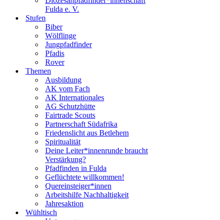
Diözesanpfadfinder*innenschaft
Fulda e. V.
Stufen
Biber
Wölflinge
Jungpfadfinder
Pfadis
Rover
Themen
Ausbildung
AK vom Fach
AK Internationales
AG Schutzhütte
Fairtrade Scouts
Partnerschaft Südafrika
Friedenslicht aus Betlehem
Spiritualität
Deine Leiter*innenrunde braucht
Verstärkung?
Pfadfinden in Fulda
Geflüchtete willkommen!
Quereinsteiger*innen
Arbeitshilfe Nachhaltigkeit
Jahresaktion
Wühltisch