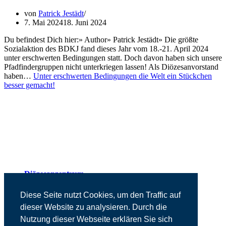
von
Patrick Jestädt
7. Mai 2024
18. Juni 2024
Du befindest Dich hier:» Author» Patrick Jestädt» Die größte
Sozialaktion des BDKJ fand dieses Jahr vom 18.-21. April 2024
unter erschwerten Bedingungen statt. Doch davon haben sich unsere
Pfadfindergruppen nicht unterkriegen lassen! Als Diözesanvorstand
haben…
Unter erschwerten Bedingungen die Welt ein Stückchen
besser gemacht!
Diözesanzentrum
Presse
Kontakt
Diese Seite nutzt Cookies, um den Traffic auf
Impressum
dieser Website zu analysieren. Durch die
Datenschutz
Nutzung dieser Webseite erklären Sie sich