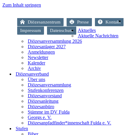
Zum Inhalt springen
Diözesanzentrum
Presse
Kontakt
Aktuelles
Impressum
Datenschutz
Aktuelle Nachrichten
Diözesanversammlung 2026
Diözesanlager 2027
Anmeldungen
Newsletter
Kalender
Archiv
Diözesanverband
Über uns
Diözesanversammlung
Stufenkonferenzen
Diözesanvorstand
Diözesanleitung
Diözesanbüro
Stämme im DV Fulda
Georgs e. V.
Diözesanpfadfinder*innenschaft Fulda e. V.
Stufen
Biber