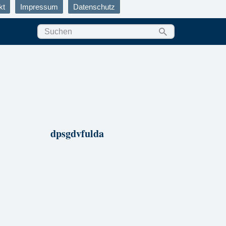
kt
Impressum
Datenschutz
dpsgdvfulda