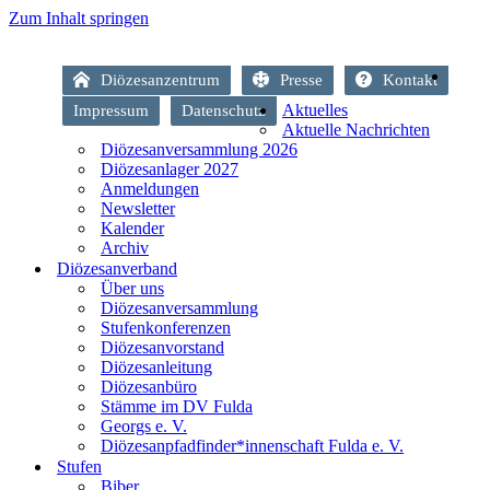
Zum Inhalt springen
Diözesanzentrum
Presse
Kontakt
Aktuelles
Impressum
Datenschutz
Aktuelle Nachrichten
Diözesanversammlung 2026
Diözesanlager 2027
Anmeldungen
Newsletter
Kalender
Archiv
Diözesanverband
Über uns
Diözesanversammlung
Stufenkonferenzen
Diözesanvorstand
Diözesanleitung
Diözesanbüro
Stämme im DV Fulda
Georgs e. V.
Diözesanpfadfinder*innenschaft Fulda e. V.
Stufen
Biber