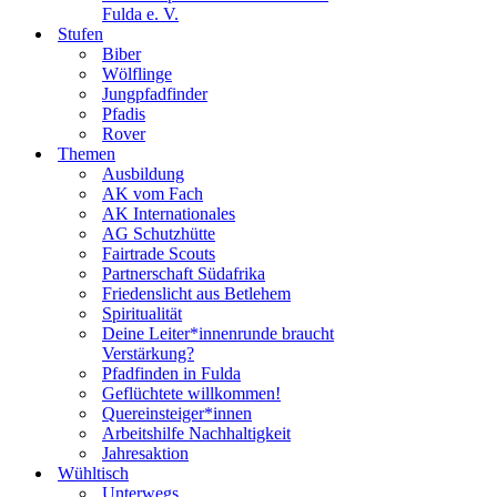
Fulda e. V.
Stufen
Biber
Wölflinge
Jungpfadfinder
Pfadis
Rover
Themen
Ausbildung
AK vom Fach
AK Internationales
AG Schutzhütte
Fairtrade Scouts
Partnerschaft Südafrika
Friedenslicht aus Betlehem
Spiritualität
Deine Leiter*innenrunde braucht
Verstärkung?
Pfadfinden in Fulda
Geflüchtete willkommen!
Quereinsteiger*innen
Arbeitshilfe Nachhaltigkeit
Jahresaktion
Wühltisch
Unterwegs