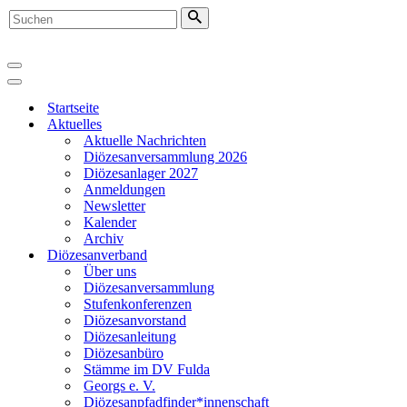
Suchen
nach …
Navigationsmenü
Navigationsmenü
Startseite
Aktuelles
Aktuelle Nachrichten
Diözesanversammlung 2026
Diözesanlager 2027
Anmeldungen
Newsletter
Kalender
Archiv
Diözesanverband
Über uns
Diözesanversammlung
Stufenkonferenzen
Diözesanvorstand
Diözesanleitung
Diözesanbüro
Stämme im DV Fulda
Georgs e. V.
Diözesanpfadfinder*innenschaft