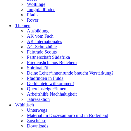
Wölflinge
Jungpfadfinder
Pfadis
Rover
Themen
Ausbildung
AK vom Fach
AK Internationales
AG Schutzhütte
Fairtrade Scouts
Partnerschaft Südafrika
Friedenslicht aus Betlehem
Spiritualität
Deine Leiter*innenrunde braucht Verstärkung?
Pfadfinden in Fulda
Geflüchtete willkommen!
Quereinsteiger*innen
Arbeitshilfe Nachhaltigkeit
Jahresaktion
Wühltisch
Unterwegs
Material im Diözesanbüro und in Röderhaid
Zuschüsse
Downloads