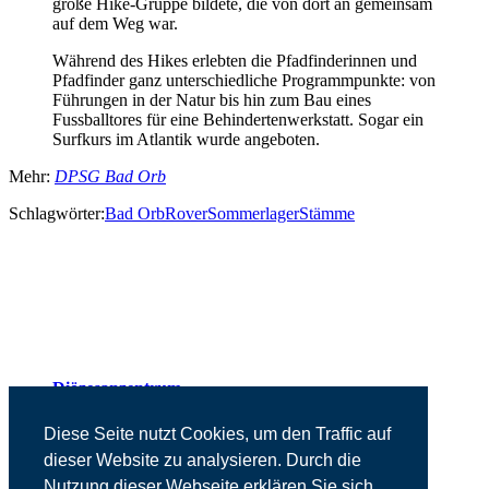
große Hike-Gruppe bildete, die von dort an gemeinsam
auf dem Weg war.
Während des Hikes erlebten die Pfadfinderinnen und
Pfadfinder ganz unterschiedliche Programmpunkte: von
Führungen in der Natur bis hin zum Bau eines
Fussballtores für eine Behindertenwerkstatt. Sogar ein
Surfkurs im Atlantik wurde angeboten.
Mehr:
DPSG Bad Orb
Schlagwörter:
Bad Orb
Rover
Sommerlager
Stämme
Diözesanzentrum
Presse
Kontakt
Diese Seite nutzt Cookies, um den Traffic auf
Impressum
dieser Website zu analysieren. Durch die
Datenschutz
Nutzung dieser Webseite erklären Sie sich