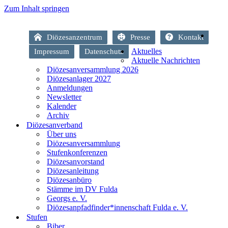
Zum Inhalt springen
Diözesanzentrum
Presse
Kontakt
Aktuelles
Impressum
Datenschutz
Aktuelle Nachrichten
Diözesanversammlung 2026
Diözesanlager 2027
Anmeldungen
Newsletter
Kalender
Archiv
Diözesanverband
Über uns
Diözesanversammlung
Stufenkonferenzen
Diözesanvorstand
Diözesanleitung
Diözesanbüro
Stämme im DV Fulda
Georgs e. V.
Diözesanpfadfinder*innenschaft Fulda e. V.
Stufen
Biber