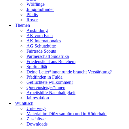
Wölflinge
Jungpfadfinder
Pfadis
Rover
Themen
Ausbildung
AK vom Fach
AK Internationales
AG Schutzhütte
Fairtrade Scouts
Partnerschaft Südafrika
Friedenslicht aus Betlehem
Spiritualität
Deine Leiter*innenrunde braucht Verstärkung?
Pfadfinden in Fulda
Geflüchtete willkommen!
Quereinsteiger*innen
Arbeitshilfe Nachhaltigkeit
Jahresaktion
Wühltisch
Unterwegs
Material im Diözesanbüro und in Röderhaid
Zuschüsse
Downloads