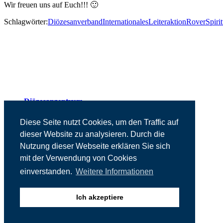
Wir freuen uns auf Euch!!! 🙂
Schlagwörter:
Diözesanverband
Internationales
Leiteraktion
Rover
Spirit
Diözesanzentrum
Presse
Kontakt
Diese Seite nutzt Cookies, um den Traffic auf
Impressum
dieser Website zu analysieren. Durch die
Datenschutz
Nutzung dieser Webseite erklären Sie sich
mit der Verwendung von Cookies
einverstanden.
Weitere Informationen
Ich akzeptiere
Neve | Präsentiertv on Wordpress