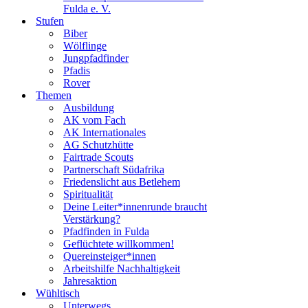
Fulda e. V.
Stufen
Biber
Wölflinge
Jungpfadfinder
Pfadis
Rover
Themen
Ausbildung
AK vom Fach
AK Internationales
AG Schutzhütte
Fairtrade Scouts
Partnerschaft Südafrika
Friedenslicht aus Betlehem
Spiritualität
Deine Leiter*innenrunde braucht
Verstärkung?
Pfadfinden in Fulda
Geflüchtete willkommen!
Quereinsteiger*innen
Arbeitshilfe Nachhaltigkeit
Jahresaktion
Wühltisch
Unterwegs