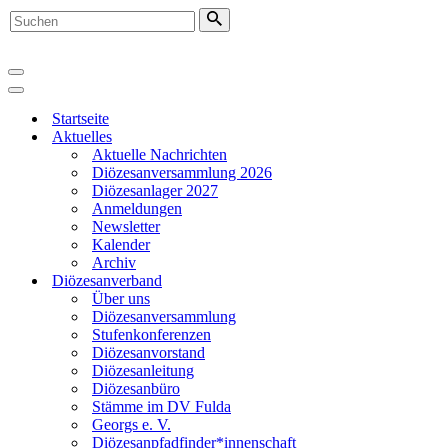
Suchen
nach …
Navigationsmenü
Navigationsmenü
Startseite
Aktuelles
Aktuelle Nachrichten
Diözesanversammlung 2026
Diözesanlager 2027
Anmeldungen
Newsletter
Kalender
Archiv
Diözesanverband
Über uns
Diözesanversammlung
Stufenkonferenzen
Diözesanvorstand
Diözesanleitung
Diözesanbüro
Stämme im DV Fulda
Georgs e. V.
Diözesanpfadfinder*innenschaft