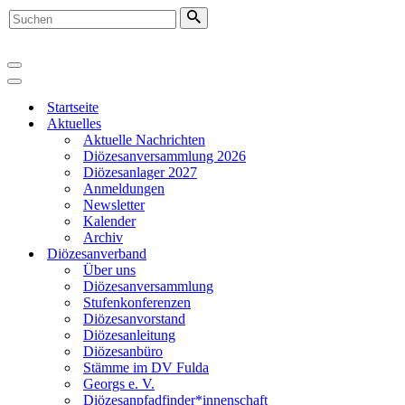
Suchen
nach …
Navigationsmenü
Navigationsmenü
Startseite
Aktuelles
Aktuelle Nachrichten
Diözesanversammlung 2026
Diözesanlager 2027
Anmeldungen
Newsletter
Kalender
Archiv
Diözesanverband
Über uns
Diözesanversammlung
Stufenkonferenzen
Diözesanvorstand
Diözesanleitung
Diözesanbüro
Stämme im DV Fulda
Georgs e. V.
Diözesanpfadfinder*innenschaft