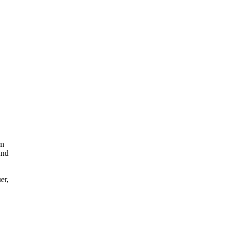
em
und
er,