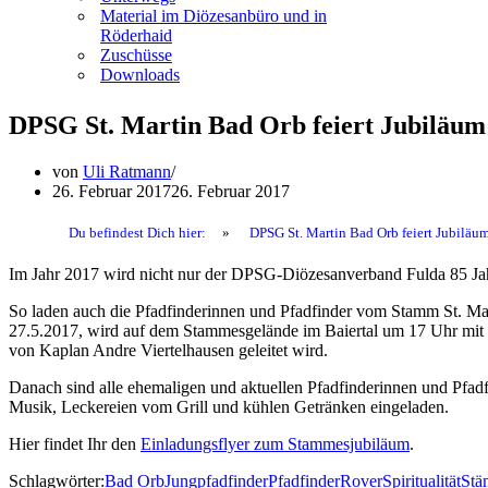
Material im Diözesanbüro und in
Röderhaid
Zuschüsse
Downloads
DPSG St. Martin Bad Orb feiert Jubiläum
von
Uli Ratmann
26. Februar 2017
26. Februar 2017
Du befindest Dich hier:
»
DPSG St. Martin Bad Orb feiert Jubiläu
Im Jahr 2017 wird nicht nur der DPSG-Diözesanverband Fulda 85 Jahr
So laden auch die Pfadfinderinnen und Pfadfinder vom Stamm St. M
27.5.2017, wird auf dem Stammesgelände im Baiertal um 17 Uhr mit e
von Kaplan Andre Viertelhausen geleitet wird.
Danach sind alle ehemaligen und aktuellen Pfadfinderinnen und Pfad
Musik, Leckereien vom Grill und kühlen Getränken eingeladen.
Hier findet Ihr den
Einladungsflyer zum Stammesjubiläum
.
Schlagwörter:
Bad Orb
Jungpfadfinder
Pfadfinder
Rover
Spiritualität
St