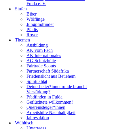
Fulda e. V.
Stufen
Biber
Wölflinge
Jungpfadfinder
Pfadis
Rover
Themen
Ausbildung
AK vom Fach
AK Internationales
AG Schutzhütte
Fairtrade Scouts
Partnerschaft Südafrika
Friedenslicht aus Betlehem
Spiritualität
Deine Leiter*innenrunde braucht
Verstärkung?
Pfadfinden in Fulda
Geflüchtete willkommen!
Quereinsteiger*innen
Arbeitshilfe Nachhaltigkeit
Jahresaktion
Wühltisch
Unterwegs