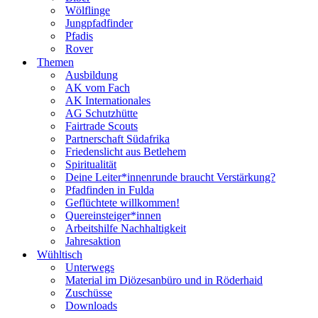
Wölflinge
Jungpfadfinder
Pfadis
Rover
Themen
Ausbildung
AK vom Fach
AK Internationales
AG Schutzhütte
Fairtrade Scouts
Partnerschaft Südafrika
Friedenslicht aus Betlehem
Spiritualität
Deine Leiter*innenrunde braucht Verstärkung?
Pfadfinden in Fulda
Geflüchtete willkommen!
Quereinsteiger*innen
Arbeitshilfe Nachhaltigkeit
Jahresaktion
Wühltisch
Unterwegs
Material im Diözesanbüro und in Röderhaid
Zuschüsse
Downloads