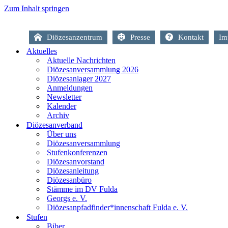
Zum Inhalt springen
Diözesanzentrum
Presse
Kontakt
Im
Aktuelles
Aktuelle Nachrichten
Diözesanversammlung 2026
Diözesanlager 2027
Anmeldungen
Newsletter
Kalender
Archiv
Diözesanverband
Über uns
Diözesanversammlung
Stufenkonferenzen
Diözesanvorstand
Diözesanleitung
Diözesanbüro
Stämme im DV Fulda
Georgs e. V.
Diözesanpfadfinder*innenschaft Fulda e. V.
Stufen
Biber