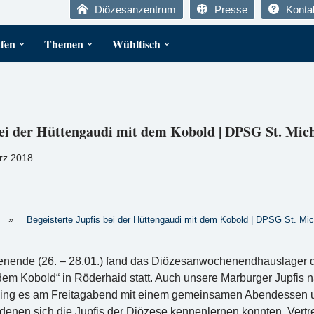
Diözesanzentrum
Presse
Konta
fen
Themen
Wühltisch
 bei der Hüttengaudi mit dem Kobold | DPSG St. Mi
rz 2018
»
Begeisterte Jupfis bei der Hüttengaudi mit dem Kobold | DPSG St. Mi
nende (26. – 28.01.) fand das Diözesanwochenendhauslager de
dem Kobold“ in Röderhaid statt. Auch unsere Marburger Jupfis 
s ging es am Freitagabend mit einem gemeinsamen Abendessen
 denen sich die Jupfis der Diözese kennenlernen konnten. Vert