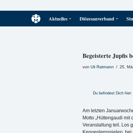
Zum
Aktuelles
Diözesanverband
Stu
Inhalt
springen
Begeisterte Jupfis
von
Uli Ratmann
25. Mä
Du befindest Dich hier:
Am letzten Januarwoche
Motto „Hüttengaudi mit 
Veranstaltung teil. Lo
Kennenlernspielen, bei