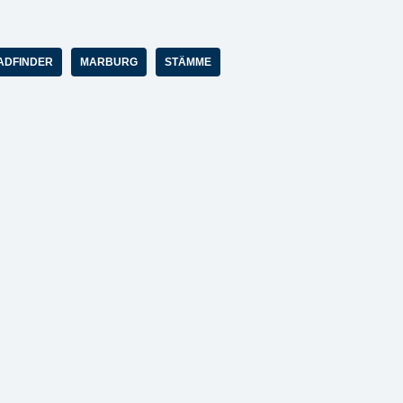
ADFINDER
MARBURG
STÄMME