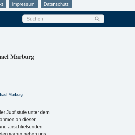
kt
Impressum
Datenschutz
chael Marburg
chael Marburg
r Jupfistufe unter dem
nahmen an dieser
 und anschließenden
reten waren neben uns