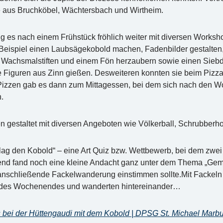
 aus Bruchköbel, Wächtersbach und Wirtheim.
es nach einem Frühstück fröhlich weiter mit diversen Works
 Beispiel einen Laubsägekobold machen, Fadenbilder gestalten,
von Wachsmalstiften und einem Fön herzaubern sowie einen Sieb
e Figuren aus Zinn gießen. Desweiteren konnten sie beim Piz
 Pizzen gab es dann zum Mittagessen, bei dem sich nach den W
.
n gestaltet mit diversen Angeboten wie Völkerball, Schrubberh
ag den Kobold“ – eine Art Quiz bzw. Wettbewerb, bei dem zw
end fand noch eine kleine Andacht ganz unter dem Thema „Gemei
 anschließende Fackelwanderung einstimmen sollte.Mit Fackeln 
r des Wochenendes und wanderten hintereinander…
s bei der Hüttengaudi mit dem Kobold | DPSG St. Michael Marb