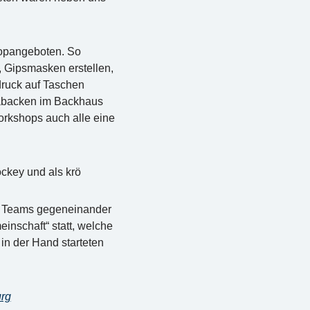
hopangeboten. So
 Gipsmasken erstellen,
druck auf Taschen
zabacken im Backhaus
orkshops auch alle eine
ockey und als krö
ei Teams gegeneinander
nschaft“ statt, welche
in der Hand starteten
urg