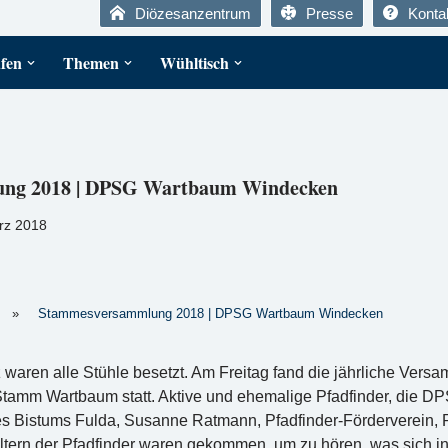
Diözesanzentrum
Presse
Konta
fen
Themen
Wühltisch
ng 2018 | DPSG Wartbaum Windecken
rz 2018
»
Stammesversammlung 2018 | DPSG Wartbaum Windecken
tz waren alle Stühle besetzt. Am Freitag fand die jährliche Ver
amm Wartbaum statt. Aktive und ehemalige Pfadfinder, die D
 Bistums Fulda, Susanne Ratmann, Pfadfinder-Förderverein, Pfa
Eltern der Pfadfinder waren gekommen, um zu hören, was sich i