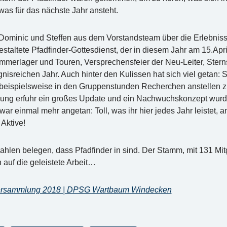
as für das nächste Jahr ansteht.
 Dominic und Steffen aus dem Vorstandsteam über die Erlebnisse
staltete Pfadfinder-Gottesdienst, der in diesem Jahr am 15.April
merlager und Touren, Versprechensfeier der Neu-Leiter, Stern
nisreichen Jahr. Auch hinter den Kulissen hat sich viel getan: 
beispielsweise in den Gruppenstunden Recherchen anstellen z
ung erfuhr ein großes Update und ein Nachwuchskonzept wurde
r einmal mehr angetan: Toll, was ihr hier jedes Jahr leistet,
Aktive!
ahlen belegen, dass Pfadfinder in sind. Der Stamm, mit 131 Mit
 auf die geleistete Arbeit…
rsammlung 2018 | DPSG Wartbaum Windecken