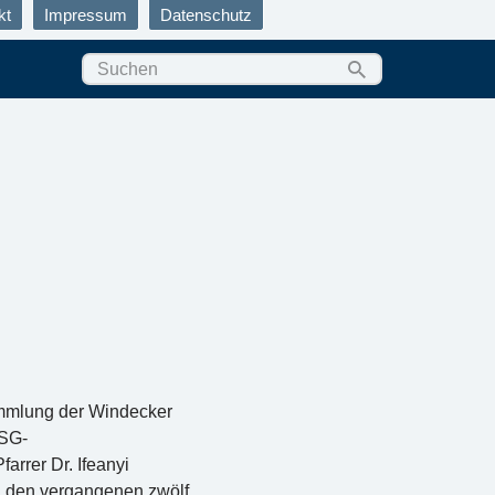
kt
Impressum
Datenschutz
sammlung der Windecker
PSG-
rrer Dr. Ifeanyi
n den vergangenen zwölf