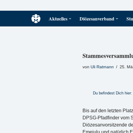
Zum
Aktuelles
Diözesanverband
Stu
Inhalt
springen
Stammesversammlu
von
Uli Ratmann
25. Mä
Du befindest Dich hier:
Bis auf den letzten Pla
DPSG-Pfadfinder vom St
Diözesanvorsitzende des
Emejulu und natürlich 