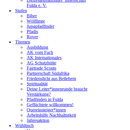
Diözesanpfadfinder*innenschaft
Fulda e. V.
Stufen
Biber
Wölflinge
Jungpfadfinder
Pfadis
Rover
Themen
Ausbildung
AK vom Fach
AK Internationales
AG Schutzhütte
Fairtrade Scouts
Partnerschaft Südafrika
Friedenslicht aus Betlehem
Spiritualität
Deine Leiter*innenrunde braucht
Verstärkung?
Pfadfinden in Fulda
Geflüchtete willkommen!
Quereinsteiger*innen
Arbeitshilfe Nachhaltigkeit
Jahresaktion
Wühltisch