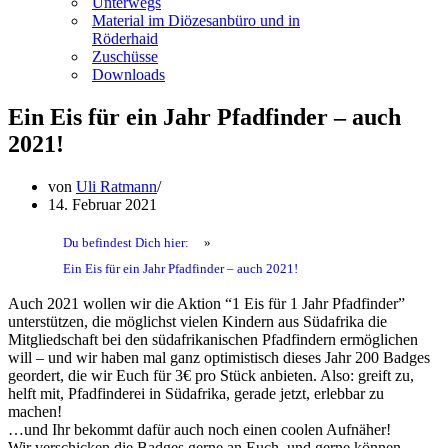
Unterwegs
Material im Diözesanbüro und in
Röderhaid
Zuschüsse
Downloads
Ein Eis für ein Jahr Pfadfinder – auch
2021!
von
Uli Ratmann
14. Februar 2021
Du befindest Dich hier:
»
Ein Eis für ein Jahr Pfadfinder – auch 2021!
Auch 2021 wollen wir die Aktion “1 Eis für 1 Jahr Pfadfinder”
unterstützen, die möglichst vielen Kindern aus Südafrika die
Mitgliedschaft bei den südafrikanischen Pfadfindern ermöglichen
will – und wir haben mal ganz optimistisch dieses Jahr 200 Badges
geordert, die wir Euch für 3€ pro Stück anbieten. Also: greift zu,
helft mit, Pfadfinderei in Südafrika, gerade jetzt, erlebbar zu
machen!
…und Ihr bekommt dafür auch noch einen coolen Aufnäher!
Wir verschicken die Badges gerne an Euch, und gerne können