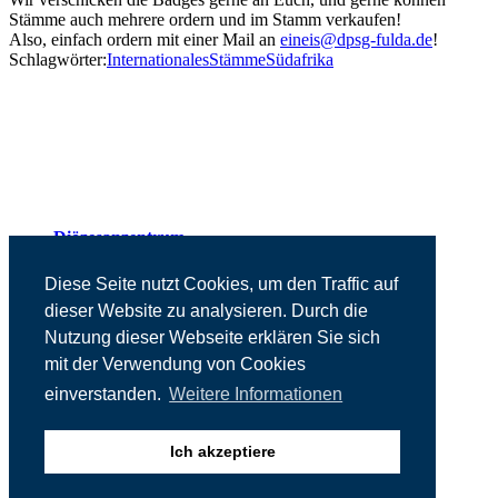
Stämme auch mehrere ordern und im Stamm verkaufen!
Also, einfach ordern mit einer Mail an
eineis@dpsg-fulda.de
!
Schlagwörter:
Internationales
Stämme
Südafrika
Diözesanzentrum
Presse
Kontakt
Diese Seite nutzt Cookies, um den Traffic auf
Impressum
dieser Website zu analysieren. Durch die
Datenschutz
Nutzung dieser Webseite erklären Sie sich
mit der Verwendung von Cookies
einverstanden.
Weitere Informationen
Ich akzeptiere