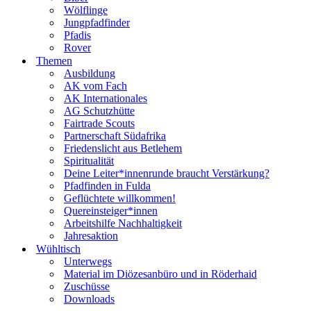
Wölflinge
Jungpfadfinder
Pfadis
Rover
Themen
Ausbildung
AK vom Fach
AK Internationales
AG Schutzhütte
Fairtrade Scouts
Partnerschaft Südafrika
Friedenslicht aus Betlehem
Spiritualität
Deine Leiter*innenrunde braucht Verstärkung?
Pfadfinden in Fulda
Geflüchtete willkommen!
Quereinsteiger*innen
Arbeitshilfe Nachhaltigkeit
Jahresaktion
Wühltisch
Unterwegs
Material im Diözesanbüro und in Röderhaid
Zuschüsse
Downloads