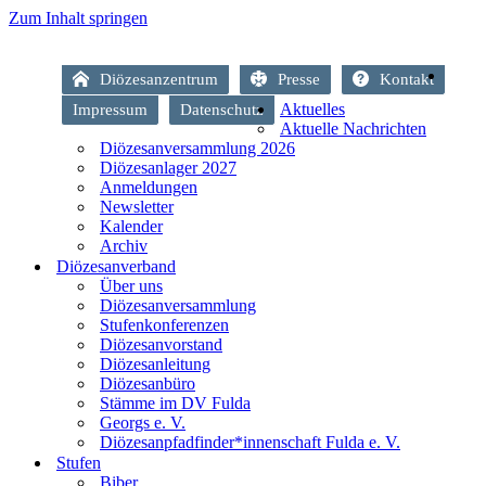
Zum Inhalt springen
Diözesanzentrum
Presse
Kontakt
Aktuelles
Impressum
Datenschutz
Aktuelle Nachrichten
Diözesanversammlung 2026
Diözesanlager 2027
Anmeldungen
Newsletter
Kalender
Archiv
Diözesanverband
Über uns
Diözesanversammlung
Stufenkonferenzen
Diözesanvorstand
Diözesanleitung
Diözesanbüro
Stämme im DV Fulda
Georgs e. V.
Diözesanpfadfinder*innenschaft Fulda e. V.
Stufen
Biber