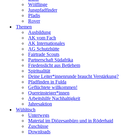
Wölflinge
Jungpfadfinder
Pfadis
Rover
Themen
Ausbildung
AK vom Fach
AK Internationales
AG Schutzhütte
Fairtrade Scouts
Partnerschaft Südafrika
Friedenslicht aus Betlehem
Spiritualität
Deine Leiter*innenrunde braucht Verstärkung?
Pfadfinden in Fulda
Geflüchtete willkommen!
Quereinsteiger*innen
Arbeitshilfe Nachhaltigkeit
Jahresaktion
Wühltisch
Unterwegs
Material im Diözesanbüro und in Röderhaid
Zuschüsse
Downloads