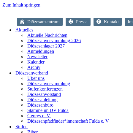
Zum Inhalt springen
Diözesanzentrum
Presse
Kontakt
Im
Aktuelles
Aktuelle Nachrichten
Diözesanversammlung 2026
Diözesanlager 2027
Anmeldungen
Newsletter
Kalender
Archiv
Diözesanverband
Über uns
Diözesanversammlung
Stufenkonferenzen
Diözesanvorstand
Diözesanleitung
Diözesanbüro
Stämme im DV Fulda
Georgs e. V.
Diözesanpfadfinder*innenschaft Fulda e. V.
Stufen
Biber