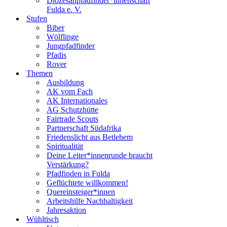
Diözesanpfadfinder*innenschaft
Fulda e. V.
Stufen
Biber
Wölflinge
Jungpfadfinder
Pfadis
Rover
Themen
Ausbildung
AK vom Fach
AK Internationales
AG Schutzhütte
Fairtrade Scouts
Partnerschaft Südafrika
Friedenslicht aus Betlehem
Spiritualität
Deine Leiter*innenrunde braucht
Verstärkung?
Pfadfinden in Fulda
Geflüchtete willkommen!
Quereinsteiger*innen
Arbeitshilfe Nachhaltigkeit
Jahresaktion
Wühltisch