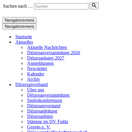
Suchen nach …
Navigationsmenü
Navigationsmenü
Startseite
Aktuelles
Aktuelle Nachrichten
Diözesanversammlung 2026
Diözesanlager 2027
Anmeldungen
Newsletter
Kalender
Archiv
Diözesanverband
Über uns
Diözesanversammlung
Stufenkonferenzen
Diözesanvorstand
Diözesanleitung
Diözesanbüro
Stämme im DV Fulda
Georgs e. V.