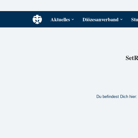
Zum
Aktuelles
Diözesanverband
Stu
Inhalt
springen
SetR
Du befindest Dich hier: