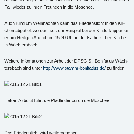
Fall wie­der zu ihren Freun­den in die Mo­schee.
Auch rund um Weih­nach­ten kann das Frie­dens­licht in den Kir­
chen ab­ge­holt wer­den, so zum Bei­spiel bei der Kin­der­krip­pen­fei­
er am Hei­li­gen Abend um 15,30 Uhr in der Ka­tho­li­schen Kir­che
in Wäch­ters­bach.
Wei­te­re In­fo­ma­tio­nen zur Ar­beit der DPSG St. Bo­ni­fa­ti­us Wäch­
ters­bach sind unter
http://​www.​stamm-bo­ni­fa­ti­us.​de/​
zu fin­den.
Hakan Ak­bu­lut führt die Pfad­fin­der durch die Mo­schee
Das Frie­dens­licht wird wei­ter­ge­ge­ben