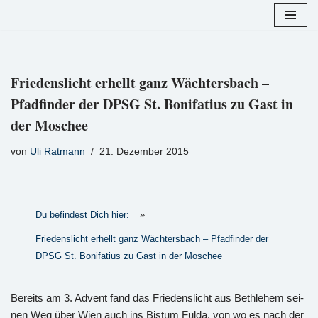
Zum
Inhalt
springen
Friedenslicht erhellt ganz Wächtersbach –
Pfadfinder der DPSG St. Bonifatius zu Gast in
der Moschee
von
Uli Ratmann
21. Dezember 2015
Du befindest Dich hier:
»
Friedenslicht erhellt ganz Wächtersbach – Pfadfinder der
DPSG St. Bonifatius zu Gast in der Moschee
Be­reits am 3. Ad­vent fand das Frie­dens­licht aus Beth­le­hem sei­
nen Weg über Wien auch ins Bis­tum Fulda, von wo es nach der