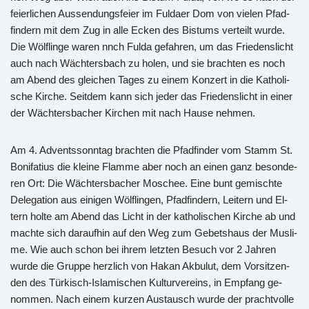
fei­er­li­chen Aus­sen­dungs­fei­er im Ful­da­er Dom von vie­len Pfad­
fin­dern mit dem Zug in alle Ecken des Bis­tums ver­teilt wurde.
Die Wöl­flin­ge waren nnch Fulda ge­fah­ren, um das Frie­dens­licht
auch nach Wäch­ters­bach zu holen, und sie brach­ten es noch
am Abend des glei­chen Tages zu einem Kon­zert in die Ka­tho­li­
sche Kir­che. Seit­dem kann sich jeder das Frie­dens­licht in einer
der Wäch­ters­ba­cher Kir­chen mit nach Hause neh­men.
Am 4. Ad­vents­sonn­tag brach­ten die Pfad­fin­der vom Stamm St.
Bo­ni­fa­ti­us die klei­ne Flam­me aber noch an einen ganz be­son­de­
ren Ort: Die Wäch­ters­ba­cher Mo­schee. Eine bunt ge­misch­te
De­le­ga­ti­on aus ei­ni­gen Wöl­flin­gen, Pfad­fin­dern, Lei­tern und El­
tern holte am Abend das Licht in der ka­tho­li­schen Kir­che ab und
mach­te sich dar­auf­hin auf den Weg zum Ge­bets­haus der Mus­li­
me. Wie auch schon bei ihrem letz­ten Be­such vor 2 Jah­ren
wurde die Grup­pe herz­lich von Hakan Ak­bu­lut, dem Vor­sit­zen­
den des Tür­kisch-Is­la­mi­schen Kul­tur­ver­eins, in Emp­fang ge­
nom­men. Nach einem kur­zen Aus­tausch wurde der pracht­vol­le