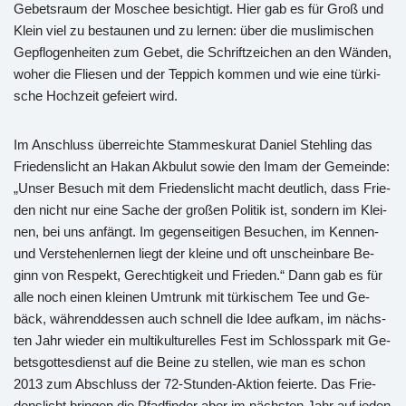
Ge­bets­raum der Mo­schee be­sich­tigt. Hier gab es für Groß und
Klein viel zu be­stau­nen und zu ler­nen: über die mus­li­mi­schen
Ge­pflo­gen­hei­ten zum Gebet, die Schrift­zei­chen an den Wän­den,
woher die Flie­sen und der Tep­pich kom­men und wie eine tür­ki­
sche Hoch­zeit ge­fei­ert wird.
Im An­schluss über­reich­te Stam­mes­ku­rat Da­ni­el Stehling das
Frie­dens­licht an Hakan Ak­bu­lut sowie den Imam der Ge­mein­de:
„Unser Be­such mit dem Frie­dens­licht macht deut­lich, dass Frie­
den nicht nur eine Sache der gro­ßen Po­li­tik ist, son­dern im Klei­
nen, bei uns an­fängt. Im ge­gen­sei­ti­gen Be­su­chen, im Ken­nen-
und Ver­ste­hen­ler­nen liegt der klei­ne und oft un­schein­ba­re Be­
ginn von Re­spekt, Ge­rech­tig­keit und Frie­den.“ Dann gab es für
alle noch einen klei­nen Um­trunk mit tür­ki­schem Tee und Ge­
bäck, wäh­rend­des­sen auch schnell die Idee auf­kam, im nächs­
ten Jahr wie­der ein mul­ti­kul­tu­rel­les Fest im Schloss­park mit Ge­
bets­got­tes­dienst auf die Beine zu stel­len, wie man es schon
2013 zum Ab­schluss der 72-Stun­den-Ak­ti­on fei­er­te. Das Frie­
dens­licht brin­gen die Pfad­fin­der aber im nächs­ten Jahr auf jeden