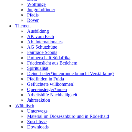
Wölflinge
Jungpfadfinder
Pfadis
Rover
Themen
Ausbildung
AK vom Fach
AK Internationales
AG Schutzhütte
Fairtrade Scouts
Partnerschaft Südafrika
Friedenslicht aus Betlehem
Spiritualität
Deine Leiter*innenrunde braucht Verstärkung?
Pfadfinden in Fulda
Geflüchtete willkommen!
Quereinsteiger*innen
Arbeitshilfe Nachhaltigkeit
Jahresaktion
Wühltisch
Unterwegs
Material im Diözesanbüro und in Röderhaid
Zuschüsse
Downloads