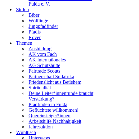
Fulda e. V.
Stufen
Biber
Wölflinge
Jungpfadfinder
Pfadis
Rover
Themen
Ausbildung
AK vom Fach
AK Internationales
AG Schutzhütte
Fairtrade Scouts
Partnerschaft Südafrika
Friedenslicht aus Betlehem
Spiritualität
Deine Leiter*innenrunde braucht
Verstärkung?
Pfadfinden in Fulda
Geflüchtete willkommen!
Quereinsteiger*innen
Arbeitshilfe Nachhaltigkeit
Jahresaktion
Wühltisch
Unterwegs