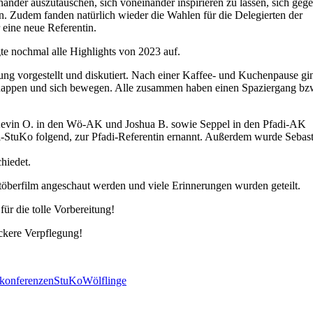
ander auszutauschen, sich voneinander inspirieren zu lassen, sich gege
en. Zudem fanden natürlich wieder die Wahlen für die Delegierten der
 eine neue Referentin.
te nochmal alle Highlights von 2023 auf.
nung vorgestellt und diskutiert. Nach einer Kaffee- und Kuchenpause gi
schnappen und sich bewegen. Alle zusammen haben einen Spaziergang bz
evin O. in den Wö-AK und Joshua B. sowie Seppel in den Pfadi-AK
i-StuKo folgend, zur Pfadi-Referentin ernannt. Außerdem wurde Sebast
hiedet.
stöberfilm angeschaut werden und viele Erinnerungen wurden geteilt.
ür die tolle Vorbereitung!
ckere Verpflegung!
konferenzen
StuKo
Wölflinge