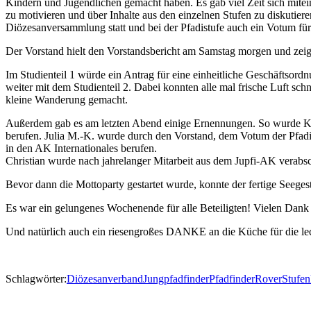
Kindern und Jugendlichen gemacht haben. Es gab viel Zeit sich mitein
zu motivieren und über Inhalte aus den einzelnen Stufen zu diskutier
Diözesanversammlung statt und bei der Pfadistufe auch ein Votum für
Der Vorstand hielt den Vorstandsbericht am Samstag morgen und zeig
Im Studienteil 1 würde ein Antrag für eine einheitliche Geschäftsord
weiter mit dem Studienteil 2. Dabei konnten alle mal frische Luft 
kleine Wanderung gemacht.
Außerdem gab es am letzten Abend einige Ernennungen. So wurde K
berufen. Julia M.-K. wurde durch den Vorstand, dem Votum der Pfad
in den AK Internationales berufen.
Christian wurde nach jahrelanger Mitarbeit aus dem Jupfi-AK verabsc
Bevor dann die Mottoparty gestartet wurde, konnte der fertige Seege
Es war ein gelungenes Wochenende für alle Beteiligten! Vielen Dank f
Und natürlich auch ein riesengroßes DANKE an die Küche für die le
Schlagwörter:
Diözesanverband
Jungpfadfinder
Pfadfinder
Rover
Stufen