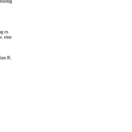
nseitig
ng es
w. eine
ian R.