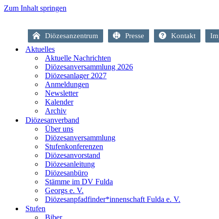
Zum Inhalt springen
Diözesanzentrum
Presse
Kontakt
Im
Aktuelles
Aktuelle Nachrichten
Diözesanversammlung 2026
Diözesanlager 2027
Anmeldungen
Newsletter
Kalender
Archiv
Diözesanverband
Über uns
Diözesanversammlung
Stufenkonferenzen
Diözesanvorstand
Diözesanleitung
Diözesanbüro
Stämme im DV Fulda
Georgs e. V.
Diözesanpfadfinder*innenschaft Fulda e. V.
Stufen
Biber