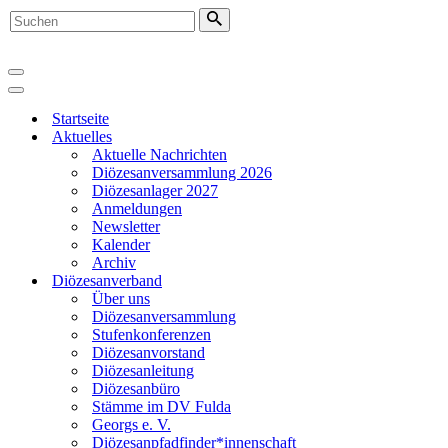
Suchen
nach …
Navigationsmenü
Navigationsmenü
Startseite
Aktuelles
Aktuelle Nachrichten
Diözesanversammlung 2026
Diözesanlager 2027
Anmeldungen
Newsletter
Kalender
Archiv
Diözesanverband
Über uns
Diözesanversammlung
Stufenkonferenzen
Diözesanvorstand
Diözesanleitung
Diözesanbüro
Stämme im DV Fulda
Georgs e. V.
Diözesanpfadfinder*innenschaft