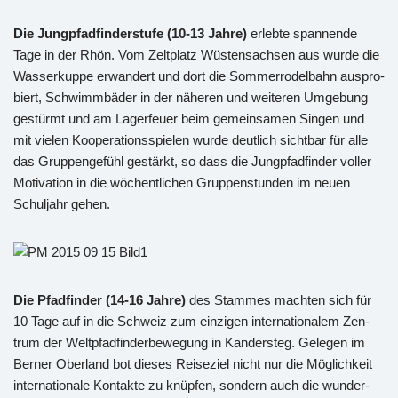
Die Jung­pfad­fin­der­stu­fe (10-13 Jahre)
er­leb­te span­nen­de
Tage in der Rhön. Vom Zelt­platz Wüs­ten­sach­sen aus wurde die
Was­ser­kup­pe er­wan­dert und dort die Som­mer­ro­del­bahn aus­pro­
biert, Schwimm­bä­der in der nä­he­ren und wei­te­ren Um­ge­bung
ge­stürmt und am La­ger­feu­er beim ge­mein­sa­men Sin­gen und
mit vie­len Ko­ope­ra­ti­ons­spie­len wurde deut­lich sicht­bar für alle
das Grup­pen­ge­fühl ge­stärkt, so dass die Jung­pfad­fin­der vol­ler
Mo­ti­va­ti­on in die wö­chent­li­chen Grup­pen­stun­den im neuen
Schul­jahr gehen.
Die Pfad­fin­der (14-16 Jahre)
des Stam­mes mach­ten sich für
10 Tage auf in die Schweiz zum ein­zi­gen in­ter­na­tio­na­lem Zen­
trum der Welt­pfad­fin­der­be­we­gung in Kan­der­steg. Ge­le­gen im
Ber­ner Ober­land bot die­ses Rei­se­ziel nicht nur die Mög­lich­keit
in­ter­na­tio­na­le Kon­tak­te zu knüp­fen, son­dern auch die wun­der­