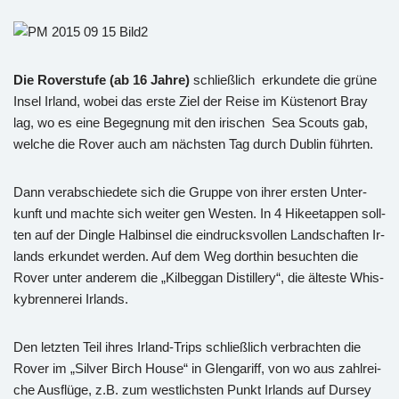
Die Ro­ver­stu­fe (ab 16 Jahre)
schließ­lich er­kun­de­te die grüne
Insel Ir­land, wobei das erste Ziel der Reise im Küs­ten­ort Bray
lag, wo es eine Be­geg­nung mit den iri­schen Sea Scouts gab,
wel­che die Rover auch am nächs­ten Tag durch Dub­lin führ­ten.
Dann ver­ab­schie­de­te sich die Grup­pe von ihrer ers­ten Un­ter­
kunft und mach­te sich wei­ter gen Wes­ten. In 4 Hi­ke­e­tap­pen soll­
ten auf der Ding­le Halb­in­sel die ein­drucks­vol­len Land­schaf­ten Ir­
lands er­kun­det wer­den. Auf dem Weg dort­hin be­such­ten die
Rover unter an­de­rem die „Kil­beggan Di­stil­le­ry“, die äl­tes­te Whis­
ky­bren­ne­rei Ir­lands.
Den letz­ten Teil ihres Ir­land-Trips schließ­lich ver­brach­ten die
Rover im „Sil­ver Birch House“ in Glen­ga­riff, von wo aus zahl­rei­
che Aus­flü­ge, z.B. zum west­lichs­ten Punkt Ir­lands auf Dursey