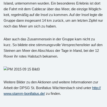
Is­land, un­ter­nom­men wur­den. Ein be­son­de­res Er­leb­nis ist dort
die Fahrt mit dem Ca­ble­car über das Meer, die ein­zi­ge Mög­lich­
keit, re­gel­mä­ßig auf die Insel zu kom­men. Auf der Insel legte die
Grup­pe dann ins­ge­samt 14 km zu­rück, um am letz­ten Zip­fel nur
noch das Meer um sich zu haben.
Aber auch das Zu­sam­men­sein in der Grup­pe kam nicht zu
kurz. So bil­de­te eine stim­mungs­vol­le Ver­spre­chens­fei­er auf den
Stei­nen am Meer den Ab­schluss der Tage in Ir­land, bei der 12
Rover ihr rotes Hals­tuch be­ka­men.
Wei­te­re Bil­der zu den Ak­tio­nen und wei­te­re In­for­ma­tio­nen zur
Ar­beit der DPSG St. Bo­ni­fa­ti­us Wäch­ters­bach sind unter
http://​
www.​stamm-bo­ni­fa­ti­us.​de/​
zu fin­den.