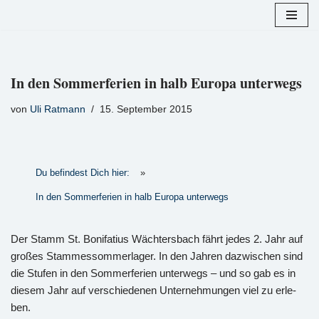
Zum
Inhalt
springen
In den Sommerferien in halb Europa unterwegs
von
Uli Ratmann
15. September 2015
Du befindest Dich hier:
»
In den Sommerferien in halb Europa unterwegs
Der Stamm St. Bo­ni­fa­ti­us Wäch­ters­bach fährt jedes 2. Jahr auf
gro­ßes Stam­mes­som­mer­la­ger. In den Jah­ren da­zwi­schen sind
die Stu­fen in den Som­mer­fe­ri­en un­ter­wegs – und so gab es in
die­sem Jahr auf ver­schie­de­nen Un­ter­neh­mun­gen viel zu er­le­
ben.