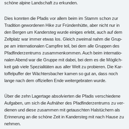
schö­ne al­pi­ne Land­schaft zu er­kun­den.
Dies konn­ten die Pfa­dis vor allem beim im Stamm schon zur
Tra­di­ti­on ge­wor­de­nen Hike zur Frün­den­hüt­te, aber nicht nur in
den Ber­gen um Kan­der­steg wurde ei­ni­ges er­lebt, auch auf dem
Zelt­platz war immer etwas los. Gleich zwei­mal nahm die Grup­
pe am in­ter­na­tio­na­len Camp­fi­re teil, bei dem alle Grup­pen des
Pfad­fin­der­zen­trums zu­sam­men­kom­men. Auch beim in­ter­na­tio­
na­len Abend war die Grup­pe mit dabei, bei dem es die Mög­lich­
keit gab viele Spe­zia­li­tä­ten aus aller Welt zu pro­bie­ren. Die Kar­
tof­fel­puf­fer der Wäch­ters­ba­cher kamen so gut an, dass noch
lange nach dem of­fi­zi­el­len Ende wei­ter­ge­bra­ten wurde.
Über die zehn La­ger­ta­ge ab­sol­vier­ten die Pfa­dis ver­schie­de­ne
Auf­ga­ben, um sich die Auf­nä­her des Pfad­fin­der­zen­trums zu ver­
die­nen und diese zu­sam­men mit ge­tausch­ten Hals­tü­chern als
Er­in­ne­rung an die schö­ne Zeit in Kan­der­steg mit nach Hause zu
neh­men.