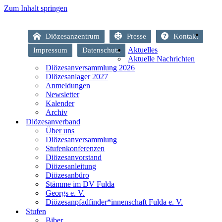
Zum Inhalt springen
Diözesanzentrum
Presse
Kontakt
Aktuelles
Impressum
Datenschutz
Aktuelle Nachrichten
Diözesanversammlung 2026
Diözesanlager 2027
Anmeldungen
Newsletter
Kalender
Archiv
Diözesanverband
Über uns
Diözesanversammlung
Stufenkonferenzen
Diözesanvorstand
Diözesanleitung
Diözesanbüro
Stämme im DV Fulda
Georgs e. V.
Diözesanpfadfinder*innenschaft Fulda e. V.
Stufen
Biber