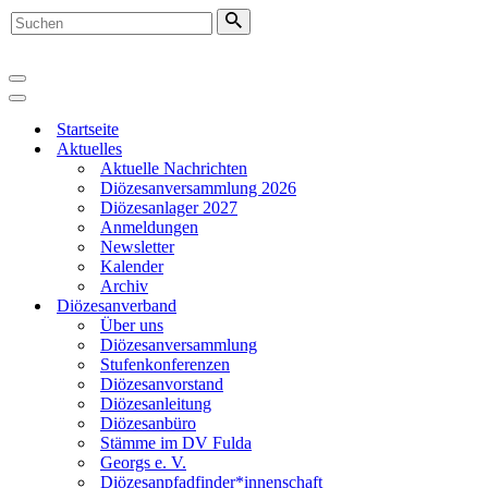
Suchen
nach …
Navigationsmenü
Navigationsmenü
Startseite
Aktuelles
Aktuelle Nachrichten
Diözesanversammlung 2026
Diözesanlager 2027
Anmeldungen
Newsletter
Kalender
Archiv
Diözesanverband
Über uns
Diözesanversammlung
Stufenkonferenzen
Diözesanvorstand
Diözesanleitung
Diözesanbüro
Stämme im DV Fulda
Georgs e. V.
Diözesanpfadfinder*innenschaft