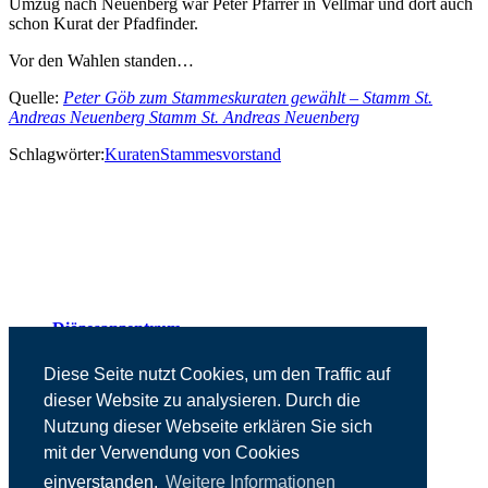
Umzug nach Neuenberg war Peter Pfarrer in Vellmar und dort auch
schon Kurat der Pfadfinder.
Vor den Wahlen standen…
Quelle:
Peter Göb zum Stammeskuraten gewählt – Stamm St.
Andreas Neuenberg Stamm St. Andreas Neuenberg
Schlagwörter:
Kuraten
Stammesvorstand
Diözesanzentrum
Presse
Kontakt
Diese Seite nutzt Cookies, um den Traffic auf
Impressum
dieser Website zu analysieren. Durch die
Datenschutz
Nutzung dieser Webseite erklären Sie sich
mit der Verwendung von Cookies
einverstanden.
Weitere Informationen