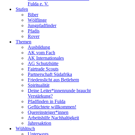
Fulda e. V.
Stufen
Biber
Wölflinge
Jungpfadfinder
Pfadis
Rover
Themen
Ausbildung
AK vom Fach
AK Internationales
AG Schutzhütte
Fairtrade Scouts
Partnerschaft Südafrika
Friedenslicht aus Betlehem
Spiritualität
Deine Leiter*innenrunde braucht
Verstärkung?
Pfadfinden in Fulda
Geflüchtete willkommen!
Quereinsteiger*innen
Arbeitshilfe Nachhaltigkeit
Jahresaktion
Wühltisch
Unterwegs