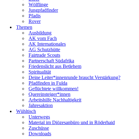
Wölflinge
Jungpfadfinder
Pfadis
Rover
Themen
Ausbildung
AK vom Fach
AK Internationales
AG Schutzhütte
Fairtrade Scouts
Partnerschaft Südafrika
Friedenslicht aus Betlehem
Spiritualität
Deine Leiter*innenrunde braucht Verstärkung?
Pfadfinden in Fulda
Geflüchtete willkommen!
Quereinsteiger*innen
Arbeitshilfe Nachhaltigkeit
Jahresaktion
Wühltisch
Unterwegs
Material im Diözesanbüro und in Röderhaid
Zuschüsse
Downloads