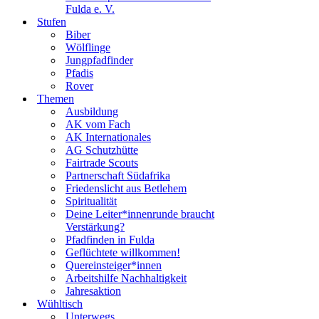
Fulda e. V.
Stufen
Biber
Wölflinge
Jungpfadfinder
Pfadis
Rover
Themen
Ausbildung
AK vom Fach
AK Internationales
AG Schutzhütte
Fairtrade Scouts
Partnerschaft Südafrika
Friedenslicht aus Betlehem
Spiritualität
Deine Leiter*innenrunde braucht
Verstärkung?
Pfadfinden in Fulda
Geflüchtete willkommen!
Quereinsteiger*innen
Arbeitshilfe Nachhaltigkeit
Jahresaktion
Wühltisch
Unterwegs