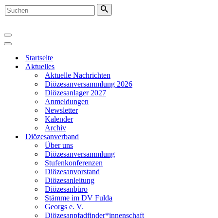
Suchen
nach …
Navigationsmenü
Navigationsmenü
Startseite
Aktuelles
Aktuelle Nachrichten
Diözesanversammlung 2026
Diözesanlager 2027
Anmeldungen
Newsletter
Kalender
Archiv
Diözesanverband
Über uns
Diözesanversammlung
Stufenkonferenzen
Diözesanvorstand
Diözesanleitung
Diözesanbüro
Stämme im DV Fulda
Georgs e. V.
Diözesanpfadfinder*innenschaft