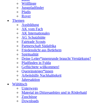
Wölflinge
Jungpfadfinder
Pfadis
Rover
Themen
Ausbildung
AK vom Fach
AK Internationales
AG Schutzhütte
Fairtrade Scouts
Partnerschaft Südafrika
Friedenslicht aus Betlehem
Spiritualität
Deine Leiter*innenrunde braucht Verstärkung?
Pfadfinden in Fulda
Geflüchtete willkommen!
Quereinsteiger*innen
Arbeitshilfe Nachhaltigkeit
Jahresaktion
Wühltisch
Unterwegs
Material im Diözesanbüro und in Röderhaid
Zuschüsse
Downloads