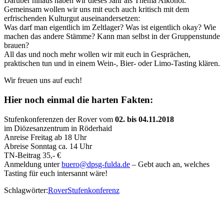
Darüber hinaus haben wir dieses Jahr als Thema Alkohol.
Gemeinsam wollen wir uns mit euch auch kritisch mit dem
erfrischenden Kulturgut auseinandersetzen:
Was darf man eigentlich im Zeltlager? Was ist eigentlich okay? Wie
machen das andere Stämme? Kann man selbst in der Gruppenstunde
brauen?
All das und noch mehr wollen wir mit euch in Gesprächen,
praktischen tun und in einem Wein-, Bier- oder Limo-Tasting klären.
Wir freuen uns auf euch!
Hier noch einmal die harten Fakten:
Stufenkonferenzen der Rover vom
02. bis 04.11.2018
im Diözesanzentrum in Röderhaid
Anreise Freitag ab 18 Uhr
Abreise Sonntag ca. 14 Uhr
TN-Beitrag 35,- €
Anmeldung unter
buero@dpsg-fulda.de
– Gebt auch an, welches
Tasting für euch intersannt wäre!
Schlagwörter:
Rover
Stufenkonferenz