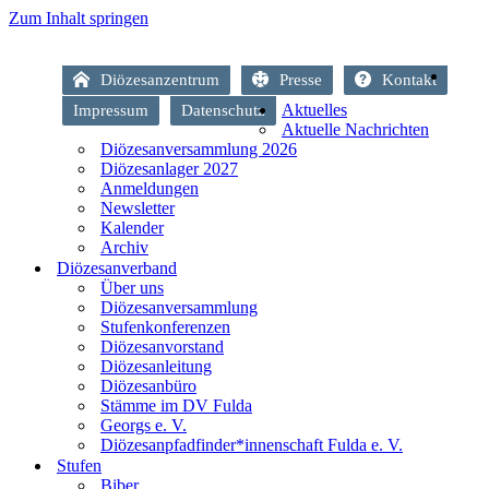
Zum Inhalt springen
Diözesanzentrum
Presse
Kontakt
Aktuelles
Impressum
Datenschutz
Aktuelle Nachrichten
Diözesanversammlung 2026
Diözesanlager 2027
Anmeldungen
Newsletter
Kalender
Archiv
Diözesanverband
Über uns
Diözesanversammlung
Stufenkonferenzen
Diözesanvorstand
Diözesanleitung
Diözesanbüro
Stämme im DV Fulda
Georgs e. V.
Diözesanpfadfinder*innenschaft Fulda e. V.
Stufen
Biber