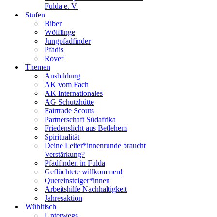
Fulda e. V.
Stufen
Biber
Wölflinge
Jungpfadfinder
Pfadis
Rover
Themen
Ausbildung
AK vom Fach
AK Internationales
AG Schutzhütte
Fairtrade Scouts
Partnerschaft Südafrika
Friedenslicht aus Betlehem
Spiritualität
Deine Leiter*innenrunde braucht
Verstärkung?
Pfadfinden in Fulda
Geflüchtete willkommen!
Quereinsteiger*innen
Arbeitshilfe Nachhaltigkeit
Jahresaktion
Wühltisch
Unterwegs