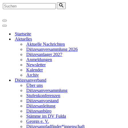
Suchen
nach …
Navigationsmenü
Navigationsmenü
Startseite
Aktuelles
Aktuelle Nachrichten
Diözesanversammlung 2026
Diözesanlager 2027
Anmeldungen
Newsletter
Kalender
Archiv
Diözesanverband
Über uns
Diözesanversammlung
Stufenkonferenzen
Diözesanvorstand
Diözesanleitung
Diözesanbüro
Stämme im DV Fulda
Georgs e. V.
Diözesanpfadfinder*innenschaft