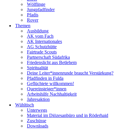
Wölflinge
Jungpfadfinder
Pfadis
Rover
Themen
Ausbildung
AK vom Fach
AK Internationales
AG Schutzhütte
Fairtrade Scouts
Partnerschaft Südafrika
Friedenslicht aus Betlehem
Spiritualität
Deine Leiter*innenrunde braucht Verstärkung?
Pfadfinden in Fulda
Geflüchtete willkommen!
Quereinsteiger*innen
Arbeitshilfe Nachhaltigkeit
Jahresaktion
Wühltisch
Unterwegs
Material im Diözesanbüro und in Röderhaid
Zuschüsse
Downloads