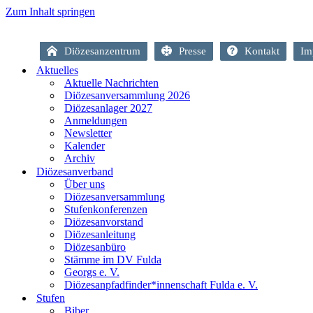
Zum Inhalt springen
Diözesanzentrum
Presse
Kontakt
Im
Aktuelles
Aktuelle Nachrichten
Diözesanversammlung 2026
Diözesanlager 2027
Anmeldungen
Newsletter
Kalender
Archiv
Diözesanverband
Über uns
Diözesanversammlung
Stufenkonferenzen
Diözesanvorstand
Diözesanleitung
Diözesanbüro
Stämme im DV Fulda
Georgs e. V.
Diözesanpfadfinder*innenschaft Fulda e. V.
Stufen
Biber