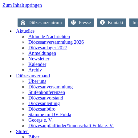
Zum Inhalt springen
Diözesanzentrum
Presse
Kontakt
Im
Aktuelles
Aktuelle Nachrichten
Diözesanversammlung 2026
Diözesanlager 2027
Anmeldungen
Newsletter
Kalender
Archiv
Diözesanverband
Über uns
Diözesanversammlung
Stufenkonferenzen
Diözesanvorstand
Diözesanleitung
Diözesanbüro
Stämme im DV Fulda
Georgs e. V.
Diözesanpfadfinder*innenschaft Fulda e. V.
Stufen
Biber