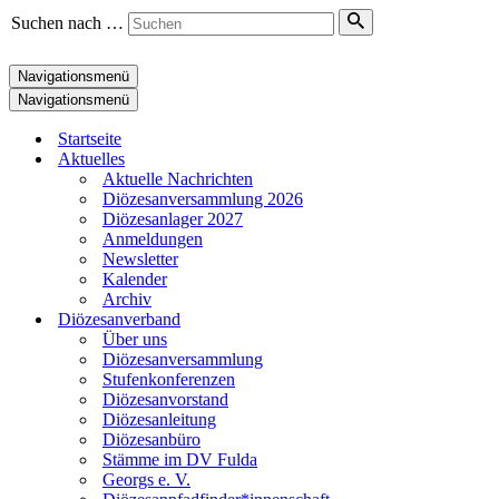
Suchen nach …
Navigationsmenü
Navigationsmenü
Startseite
Aktuelles
Aktuelle Nachrichten
Diözesanversammlung 2026
Diözesanlager 2027
Anmeldungen
Newsletter
Kalender
Archiv
Diözesanverband
Über uns
Diözesanversammlung
Stufenkonferenzen
Diözesanvorstand
Diözesanleitung
Diözesanbüro
Stämme im DV Fulda
Georgs e. V.