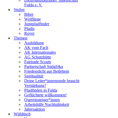
Diözesanpfadfinder*innenschaft
Fulda e. V.
Stufen
Biber
Wölflinge
Jungpfadfinder
Pfadis
Rover
Themen
Ausbildung
AK vom Fach
AK Internationales
AG Schutzhütte
Fairtrade Scouts
Partnerschaft Südafrika
Friedenslicht aus Betlehem
Spiritualität
Deine Leiter*innenrunde braucht
Verstärkung?
Pfadfinden in Fulda
Geflüchtete willkommen!
Quereinsteiger*innen
Arbeitshilfe Nachhaltigkeit
Jahresaktion
Wühltisch