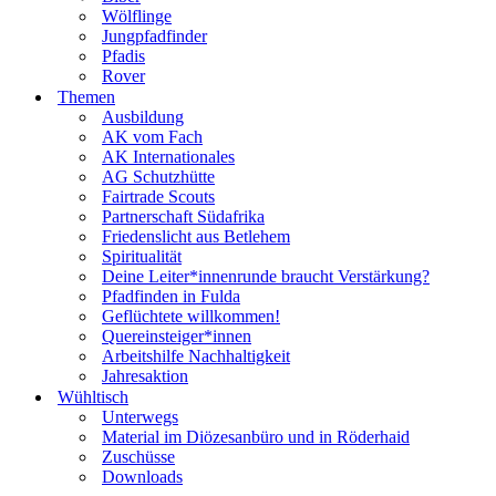
Wölflinge
Jungpfadfinder
Pfadis
Rover
Themen
Ausbildung
AK vom Fach
AK Internationales
AG Schutzhütte
Fairtrade Scouts
Partnerschaft Südafrika
Friedenslicht aus Betlehem
Spiritualität
Deine Leiter*innenrunde braucht Verstärkung?
Pfadfinden in Fulda
Geflüchtete willkommen!
Quereinsteiger*innen
Arbeitshilfe Nachhaltigkeit
Jahresaktion
Wühltisch
Unterwegs
Material im Diözesanbüro und in Röderhaid
Zuschüsse
Downloads