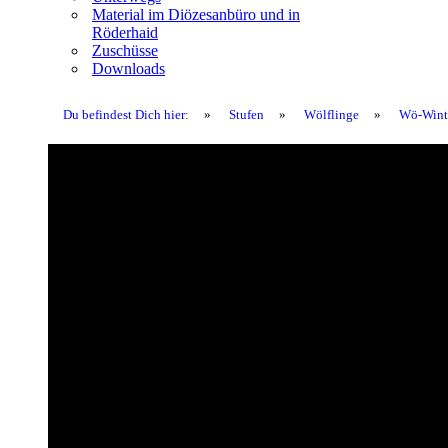
Material im Diözesanbüro und in
Röderhaid
Zuschüsse
Downloads
Du befindest Dich hier:
»
Stufen
»
Wölflinge
»
Wö-Wint