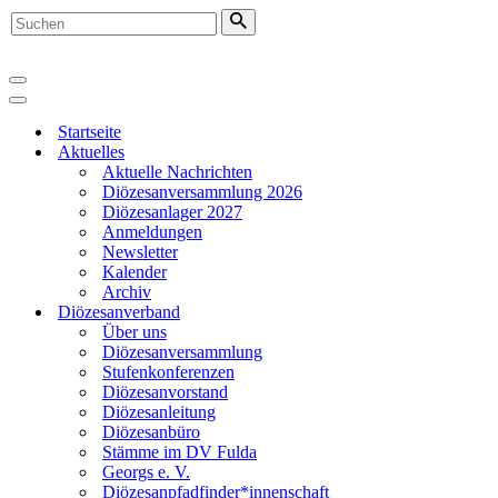
Suchen
nach …
Navigationsmenü
Navigationsmenü
Startseite
Aktuelles
Aktuelle Nachrichten
Diözesanversammlung 2026
Diözesanlager 2027
Anmeldungen
Newsletter
Kalender
Archiv
Diözesanverband
Über uns
Diözesanversammlung
Stufenkonferenzen
Diözesanvorstand
Diözesanleitung
Diözesanbüro
Stämme im DV Fulda
Georgs e. V.
Diözesanpfadfinder*innenschaft