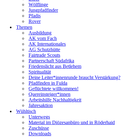
Wölflinge
Jungpfadfinder
Pfadis
Rover
Themen
Ausbildung
AK vom Fach
AK Internationales
AG Schutzhütte
Fairtrade Scouts
Partnerschaft Südafrika
Friedenslicht aus Betlehem
Spiritualität
Deine Leiter*innenrunde braucht Verstärkung?
Pfadfinden in Fulda
Geflüchtete willkommen!
Quereinsteiger*innen
Arbeitshilfe Nachhaltigkeit
Jahresaktion
Wühltisch
Unterwegs
Material im Diözesanbüro und in Röderhaid
Zuschüsse
Downloads