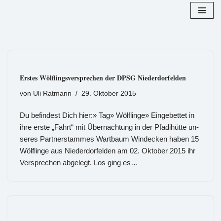
Zum
Inhalt
springen
Erstes Wölflingsversprechen der DPSG Niederdorfelden
von
Uli Ratmann
29. Oktober 2015
Du befindest Dich hier:» Tag» Wölflinge» Ein­ge­bet­tet in
ihre erste „Fahrt“ mit Über­nach­tung in der Pfa­di­hüt­te un­
se­res Part­ner­stam­mes Wart­baum Wind­ecken haben 15
Wöl­flin­ge aus Nie­der­dor­fel­den am 02. Ok­to­ber 2015 ihr
Ver­spre­chen ab­ge­legt. Los ging es…