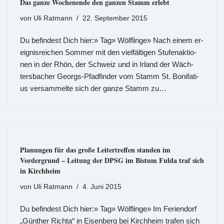
Das ganze Wochenende den ganzen Stamm erlebt
von
Uli Ratmann
22. September 2015
Du befindest Dich hier:» Tag» Wölflinge» Nach einem er­
eig­nis­rei­chen Som­mer mit den viel­fäl­ti­gen Stu­fen­ak­tio­
nen in der Rhön, der Schweiz und in Ir­land der Wäch­
ters­ba­cher Ge­orgs-Pfad­fin­der vom Stamm St. Bo­ni­fa­ti­
us ver­sam­mel­te sich der ganze Stamm zu…
Planungen für das große Leitertreffen standen im
Vordergrund – Leitung der DPSG im Bistum Fulda traf sich
in Kirchheim
von
Uli Ratmann
4. Juni 2015
Du befindest Dich hier:» Tag» Wölflinge» Im Feriendorf
„Günther Richta“ in Eisenberg bei Kirchheim trafen sich