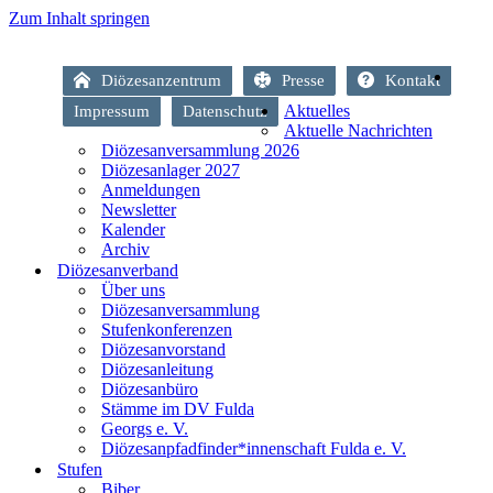
Zum Inhalt springen
Diözesanzentrum
Presse
Kontakt
Aktuelles
Impressum
Datenschutz
Aktuelle Nachrichten
Diözesanversammlung 2026
Diözesanlager 2027
Anmeldungen
Newsletter
Kalender
Archiv
Diözesanverband
Über uns
Diözesanversammlung
Stufenkonferenzen
Diözesanvorstand
Diözesanleitung
Diözesanbüro
Stämme im DV Fulda
Georgs e. V.
Diözesanpfadfinder*innenschaft Fulda e. V.
Stufen
Biber