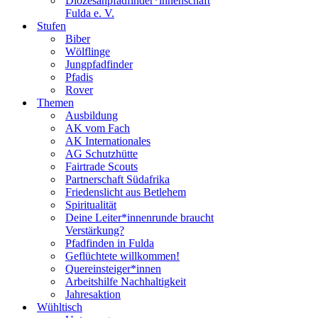
Diözesanpfadfinder*innenschaft
Fulda e. V.
Stufen
Biber
Wölflinge
Jungpfadfinder
Pfadis
Rover
Themen
Ausbildung
AK vom Fach
AK Internationales
AG Schutzhütte
Fairtrade Scouts
Partnerschaft Südafrika
Friedenslicht aus Betlehem
Spiritualität
Deine Leiter*innenrunde braucht
Verstärkung?
Pfadfinden in Fulda
Geflüchtete willkommen!
Quereinsteiger*innen
Arbeitshilfe Nachhaltigkeit
Jahresaktion
Wühltisch