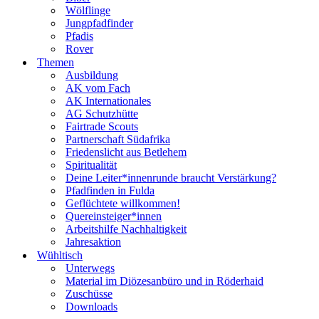
Wölflinge
Jungpfadfinder
Pfadis
Rover
Themen
Ausbildung
AK vom Fach
AK Internationales
AG Schutzhütte
Fairtrade Scouts
Partnerschaft Südafrika
Friedenslicht aus Betlehem
Spiritualität
Deine Leiter*innenrunde braucht Verstärkung?
Pfadfinden in Fulda
Geflüchtete willkommen!
Quereinsteiger*innen
Arbeitshilfe Nachhaltigkeit
Jahresaktion
Wühltisch
Unterwegs
Material im Diözesanbüro und in Röderhaid
Zuschüsse
Downloads