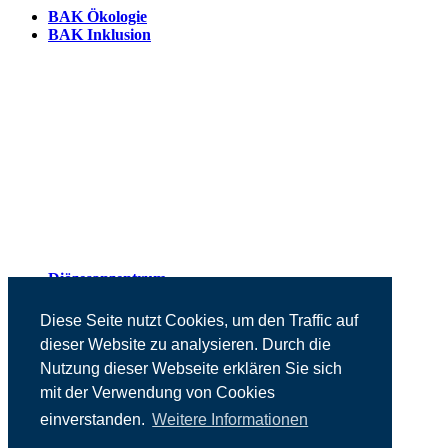
BAK Ökologie
BAK Inklusion
Diözesanzentrum
Presse
Kontakt
Diese Seite nutzt Cookies, um den Traffic auf
Impressum
dieser Website zu analysieren. Durch die
Datenschutz
Nutzung dieser Webseite erklären Sie sich
mit der Verwendung von Cookies
einverstanden.
Weitere Informationen