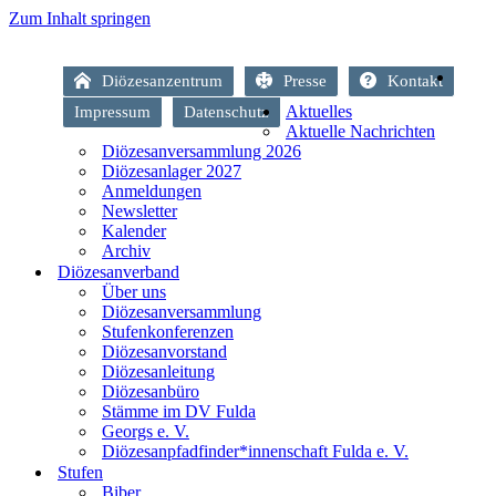
Zum Inhalt springen
Diözesanzentrum
Presse
Kontakt
Aktuelles
Impressum
Datenschutz
Aktuelle Nachrichten
Diözesanversammlung 2026
Diözesanlager 2027
Anmeldungen
Newsletter
Kalender
Archiv
Diözesanverband
Über uns
Diözesanversammlung
Stufenkonferenzen
Diözesanvorstand
Diözesanleitung
Diözesanbüro
Stämme im DV Fulda
Georgs e. V.
Diözesanpfadfinder*innenschaft Fulda e. V.
Stufen
Biber