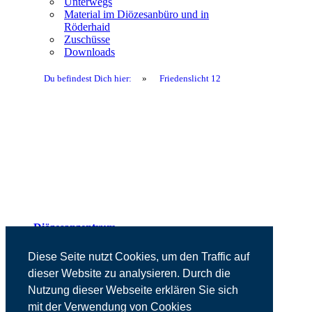
Unterwegs
Material im Diözesanbüro und in
Röderhaid
Zuschüsse
Downloads
Du befindest Dich hier:
»
Friedenslicht 12
Diözesanzentrum
Presse
Kontakt
Diese Seite nutzt Cookies, um den Traffic auf
Impressum
dieser Website zu analysieren. Durch die
Datenschutz
Nutzung dieser Webseite erklären Sie sich
mit der Verwendung von Cookies