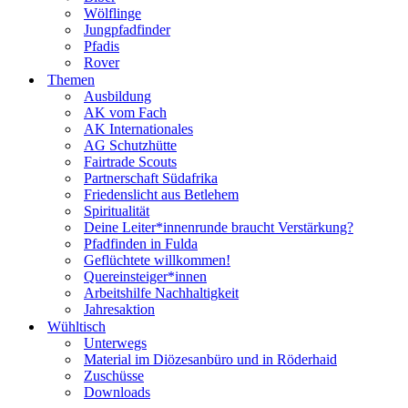
Wölflinge
Jungpfadfinder
Pfadis
Rover
Themen
Ausbildung
AK vom Fach
AK Internationales
AG Schutzhütte
Fairtrade Scouts
Partnerschaft Südafrika
Friedenslicht aus Betlehem
Spiritualität
Deine Leiter*innenrunde braucht Verstärkung?
Pfadfinden in Fulda
Geflüchtete willkommen!
Quereinsteiger*innen
Arbeitshilfe Nachhaltigkeit
Jahresaktion
Wühltisch
Unterwegs
Material im Diözesanbüro und in Röderhaid
Zuschüsse
Downloads