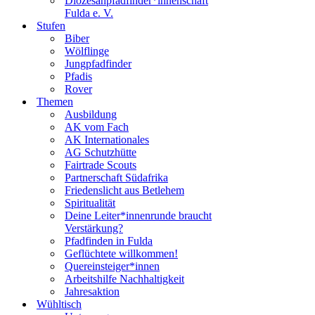
Diözesanpfadfinder*innenschaft
Fulda e. V.
Stufen
Biber
Wölflinge
Jungpfadfinder
Pfadis
Rover
Themen
Ausbildung
AK vom Fach
AK Internationales
AG Schutzhütte
Fairtrade Scouts
Partnerschaft Südafrika
Friedenslicht aus Betlehem
Spiritualität
Deine Leiter*innenrunde braucht
Verstärkung?
Pfadfinden in Fulda
Geflüchtete willkommen!
Quereinsteiger*innen
Arbeitshilfe Nachhaltigkeit
Jahresaktion
Wühltisch