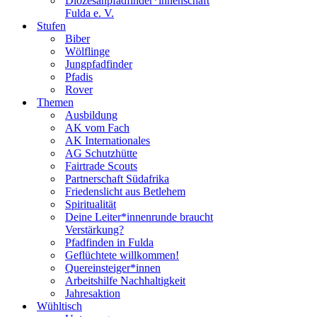
Diözesanpfadfinder*innenschaft
Fulda e. V.
Stufen
Biber
Wölflinge
Jungpfadfinder
Pfadis
Rover
Themen
Ausbildung
AK vom Fach
AK Internationales
AG Schutzhütte
Fairtrade Scouts
Partnerschaft Südafrika
Friedenslicht aus Betlehem
Spiritualität
Deine Leiter*innenrunde braucht
Verstärkung?
Pfadfinden in Fulda
Geflüchtete willkommen!
Quereinsteiger*innen
Arbeitshilfe Nachhaltigkeit
Jahresaktion
Wühltisch