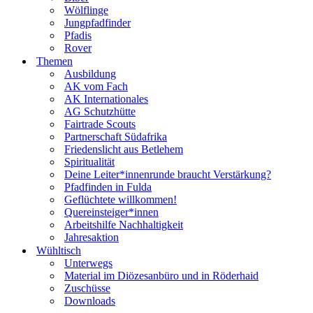
Wölflinge
Jungpfadfinder
Pfadis
Rover
Themen
Ausbildung
AK vom Fach
AK Internationales
AG Schutzhütte
Fairtrade Scouts
Partnerschaft Südafrika
Friedenslicht aus Betlehem
Spiritualität
Deine Leiter*innenrunde braucht Verstärkung?
Pfadfinden in Fulda
Geflüchtete willkommen!
Quereinsteiger*innen
Arbeitshilfe Nachhaltigkeit
Jahresaktion
Wühltisch
Unterwegs
Material im Diözesanbüro und in Röderhaid
Zuschüsse
Downloads