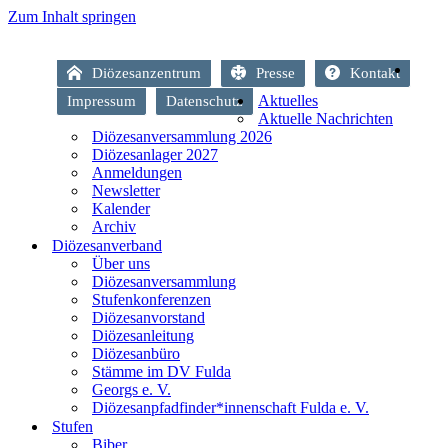
Zum Inhalt springen
Diözesanzentrum
Presse
Kontakt
Aktuelles
Impressum
Datenschutz
Aktuelle Nachrichten
Diözesanversammlung 2026
Diözesanlager 2027
Anmeldungen
Newsletter
Kalender
Archiv
Diözesanverband
Über uns
Diözesanversammlung
Stufenkonferenzen
Diözesanvorstand
Diözesanleitung
Diözesanbüro
Stämme im DV Fulda
Georgs e. V.
Diözesanpfadfinder*innenschaft Fulda e. V.
Stufen
Biber