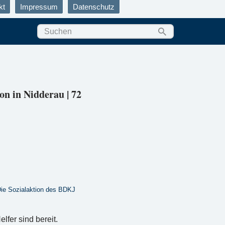
kt
Impressum
Datenschutz
n in Nidderau | 72
Die Sozialaktion des BDKJ
fer sind bereit.