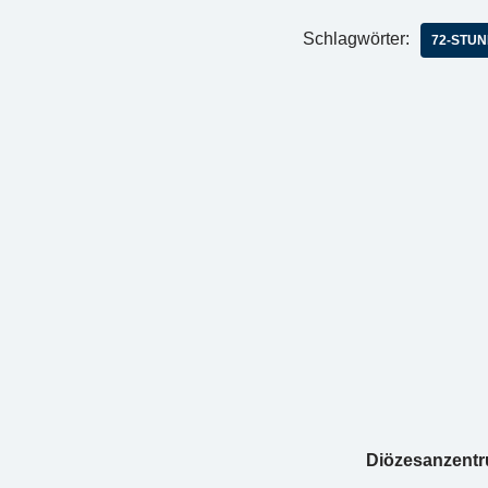
Schlagwörter:
72-STUN
Diözesanzent