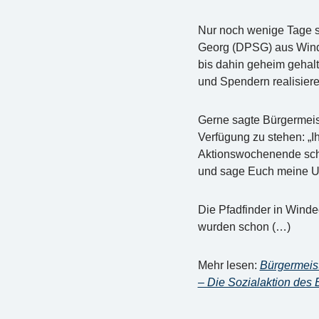
Nur noch wenige Tage si
Georg (DPSG) aus Winde
bis dahin geheim gehalt
und Spendern realisier
Gerne sagte Bürgermeist
Verfügung zu stehen: „I
Aktionswochenende schon
und sage Euch meine Unt
Die Pfadfinder in Wind
wurden schon (…)
Mehr lesen:
Bürgermeist
– Die Sozialaktion des