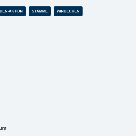
DEN-AKTION
STÄMME
WINDECKEN
rum