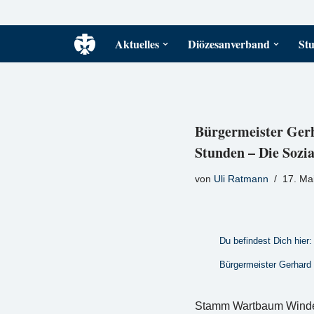
Zum
Aktuelles
Diözesanverband
Stu
Inhalt
springen
Bürgermeister Gerh
Stunden – Die Sozi
von
Uli Ratmann
17. Ma
Du befindest Dich hier:
Bürgermeister Gerhard 
Stamm Wartbaum Windeck